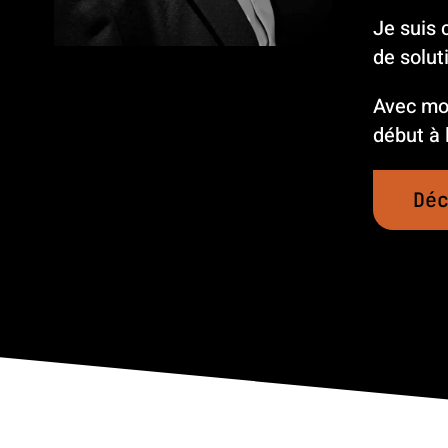
Je suis 
de soluti
Avec moi
début à l
Dé